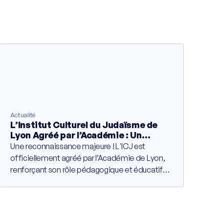
Actualité
L’Institut Culturel du Judaïsme de
Lyon Agréé par l’Académie : Un
Partenariat Éducatif de Cinq Ans
Une reconnaissance majeure ! L'ICJ est
Contre l’Ignorance
officiellement agréé par l’Académie de Lyon,
renforçant son rôle pédagogique et éducatif
dans la région Auvergne-Rhône-Alpes.