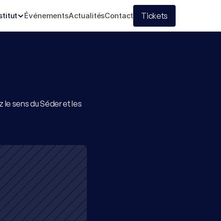
stitut
Événements
Actualités
Contact
Tickets
le sens du Séder et les 