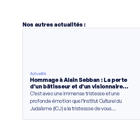
Nos autres actualités :
Actualité
Hommage à Alain Sebban : La perte
d’un bâtisseur et d’un visionnaire
engagé
C’est avec une immense tristesse et une
profonde émotion que l’Institut Culturel du
Judaïsme (ICJ) a la tristessse de vous
annoncer la disparition d’Alain Sebban, figure
emblématique du paysage lyonnais et
fondateur du groupe Vatel. Au-delà de
l’entrepreneur de génie qui a fait rayonner