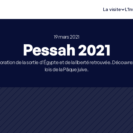
La visite
L'In
19 mars 2021
Pessah 2021
ion de la sortie d'Égypte et de la liberté retrouvée. Découvrez 
lois de la Pâque juive.