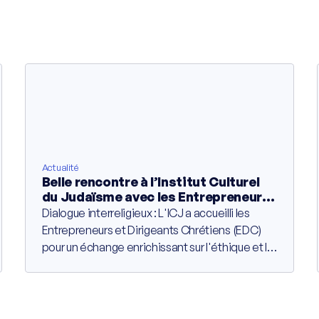
Actualité
Belle rencontre à l’Institut Culturel
du Judaïsme avec les Entrepreneurs
et Dirigeants Chrétiens
Dialogue interreligieux : L'ICJ a accueilli les
Entrepreneurs et Dirigeants Chrétiens (EDC)
pour un échange enrichissant sur l'éthique et la
culture en entreprise.