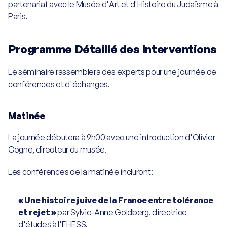
partenariat avec le Musée d'Art et d'Histoire du Judaïsme à 
Paris.
Ambassadeurs
Développement
Programme Détaillé des Interventions
Le séminaire rassemblera des experts pour une journée de 
Faire un don
conférences et d'échanges.
Devenir partenaire
Matinée
La journée débutera à 9h00 avec une introduction d'Olivier 
Cogne, directeur du musée.
Les conférences de la matinée incluront:
« Une histoire juive de la France entre tolérance 
et rejet »
 par Sylvie-Anne Goldberg, directrice 
d'études à l'EHESS.