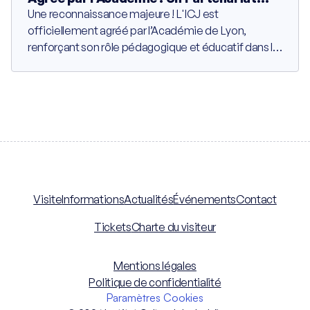
Éducatif de Cinq Ans Contre l’Ignorance
Une reconnaissance majeure ! L'ICJ est
officiellement agréé par l’Académie de Lyon,
renforçant son rôle pédagogique et éducatif dans la
région Auvergne-Rhône-Alpes.
Visite
Informations
Actualités
Événements
Contact
Tickets
Charte du visiteur
Mentions légales
Politique de confidentialité
Paramètres Cookies