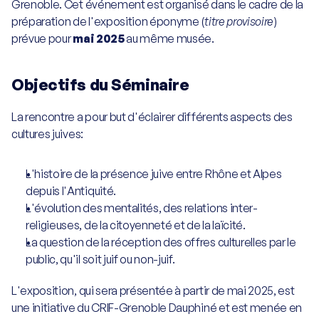
Grenoble. Cet événement est organisé dans le cadre de la 
préparation de l'exposition éponyme (
titre provisoire
) 
Découvrir l'Institut
prévue pour 
mai 2025
 au même musée.
Histoire de l'Institut
Objectifs du Séminaire
Vocation & mission
La rencontre a pour but d'éclairer différents aspects des 
cultures juives:
Soutien du rectorat
L'histoire de la présence juive entre Rhône et Alpes 
Grande Synagogue de Lyon
depuis l'Antiquité.
L'évolution des mentalités, des relations inter-
religieuses, de la citoyenneté et de la laïcité.
Néveh Chalom
La question de la réception des offres culturelles par le 
public, qu'il soit juif ou non-juif.
Partenaires
L'exposition, qui sera présentée à partir de mai 2025, est 
Soutenir l'Institut
une initiative du CRIF-Grenoble Dauphiné et est menée en 