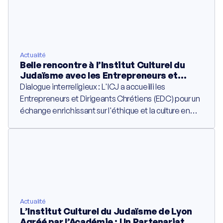
l’entrepreneur de génie qui a fait rayonner
l’excellence française à travers le monde, nous
pleurons aujourd’hui un homme de conviction, un
humaniste et un soutien fidèle de notre institution.
Actualité
Belle rencontre à l’Institut Culturel du
Judaïsme avec les Entrepreneurs et
Dirigeants Chrétiens
Dialogue interreligieux : L'ICJ a accueilli les
Entrepreneurs et Dirigeants Chrétiens (EDC) pour un
échange enrichissant sur l'éthique et la culture en
entreprise.
Actualité
L’Institut Culturel du Judaïsme de Lyon
Agréé par l’Académie : Un Partenariat