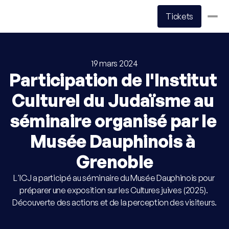
Tickets
Événements
19 mars 2024
Participation de l'Institut 
Actualités
Culturel du Judaïsme au 
Contact
séminaire organisé par le 
Organiser sa visite
Musée Dauphinois à 
Grenoble
Tarifs & réservations
L'ICJ a participé au séminaire du Musée Dauphinois pour 
préparer une exposition sur les Cultures juives (2025). 
Horaires & accès
Découverte des actions et de la perception des visiteurs.
Accessibilité