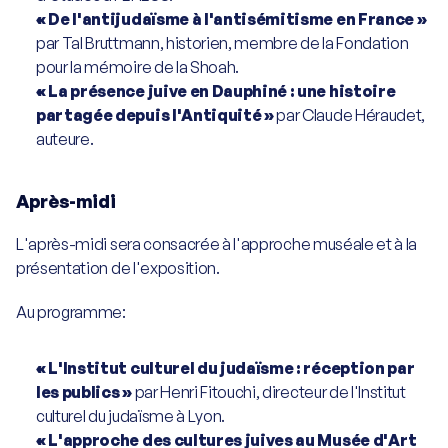
« De l'antijudaïsme à l'antisémitisme en France »
par Tal Bruttmann, historien, membre de la Fondation 
pour la mémoire de la Shoah.
« La présence juive en Dauphiné : une histoire 
partagée depuis l'Antiquité »
 par Claude Héraudet, 
auteure.
Après-midi
L'après-midi sera consacrée à l'approche muséale et à la 
présentation de l'exposition.
Au programme:
« L'Institut culturel du judaïsme : réception par 
les publics »
 par Henri Fitouchi, directeur de l'Institut 
culturel du judaïsme à Lyon.
« L'approche des cultures juives au Musée d'Art 