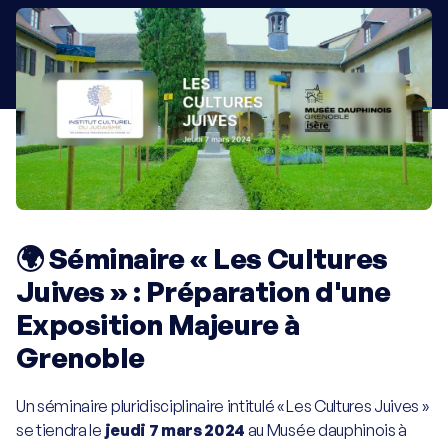
Programme de la visite
Plan de la visite
Charte du visiteur
Informations visiteurs
🌍 Séminaire « Les Cultures 
Écoles
Juives » : Préparation d'une 
Enseignants
Exposition Majeure à 
Grenoble
Groupes & associations
Un séminaire pluridisciplinaire intitulé « Les Cultures Juives » 
Visite libre
se tiendra le 
jeudi 7 mars 2024
 au Musée dauphinois à 