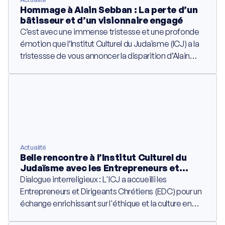
Hommage à Alain Sebban : La perte d’un
Ambassadeurs
bâtisseur et d’un visionnaire engagé
C’est avec une immense tristesse et une profonde
émotion que l’Institut Culturel du Judaïsme (ICJ) a la
Développement
tristessse de vous annoncer la disparition d’Alain
Sebban, figure emblématique du paysage lyonnais
Faire un don
et fondateur du groupe Vatel. Au-delà de
l’entrepreneur de génie qui a fait rayonner
Devenir partenaire
l’excellence française à travers le monde, nous
pleurons aujourd’hui un homme de conviction, un
humaniste et un soutien fidèle de notre institution.
Actualité
Belle rencontre à l’Institut Culturel du
Judaïsme avec les Entrepreneurs et
Dirigeants Chrétiens
Dialogue interreligieux : L'ICJ a accueilli les
Entrepreneurs et Dirigeants Chrétiens (EDC) pour un
échange enrichissant sur l'éthique et la culture en
entreprise.