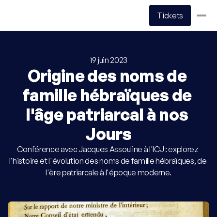
Tickets
Événements
19 juin 2023
Origine des noms de 
Actualités
famille hébraïques de 
Contact
l'âge patriarcal à nos 
Organiser sa visite
Jours
Conférence avec Jacques Assouline à l'ICJ : explorez 
Tarifs & réservations
l'histoire et l'évolution des noms de famille hébraïques, de 
l'ère patriarcale à l'époque moderne.
Horaires & accès
Accessibilité