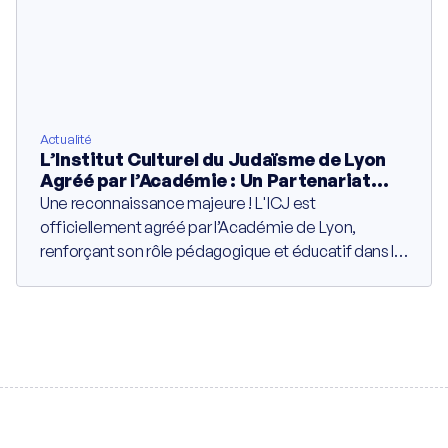
Actualité
L’Institut Culturel du Judaïsme de Lyon
Agréé par l’Académie : Un Partenariat
Éducatif de Cinq Ans Contre l’Ignorance
Une reconnaissance majeure ! L'ICJ est
officiellement agréé par l’Académie de Lyon,
renforçant son rôle pédagogique et éducatif dans la
région Auvergne-Rhône-Alpes.