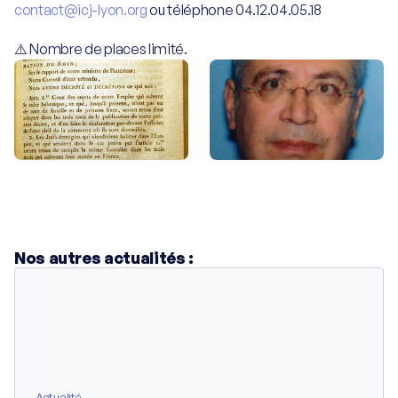
contact@icj-lyon.org
 ou téléphone 04.12.04.05.18
Découvrir l'Institut
⚠️ Nombre de places limité.
Histoire de l'Institut
Vocation & mission
Soutien du rectorat
Grande Synagogue de Lyon
Nos autres actualités :
Néveh Chalom
Partenaires
Soutenir l'Institut
Actualité