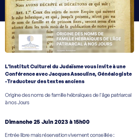
Programme de la visite
Plan de la visite
Charte du visiteur
Informations visiteurs
L'Institut Culturel du Judaïsme vous invite à une 
Conférence avec Jacques Assouline, Généalogiste 
Écoles
-Traducteur des textes anciens
Origine des noms de famille hébraïques de l'âge patriarcal 
Enseignants
à nos Jours
Groupes & associations
Dimanche 25 Juin 2023 à 15h00
Visite libre
Entrée libre mais réservation vivement conseillée : 