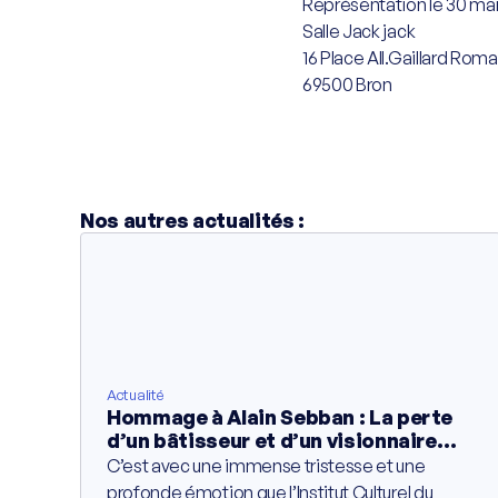
Représentation le 30 ma
Salle Jack jack
16 Place All.Gaillard Rom
69500 Bron
Nos autres actualités :
Actualité
Hommage à Alain Sebban : La perte
d’un bâtisseur et d’un visionnaire
engagé
C’est avec une immense tristesse et une
profonde émotion que l’Institut Culturel du