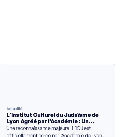
Actualité
L’Institut Culturel du Judaïsme de
Lyon Agréé par l’Académie : Un
Partenariat Éducatif de Cinq Ans
Une reconnaissance majeure ! L'ICJ est
Contre l’Ignorance
officiellement agréé par l’Académie de Lyon,